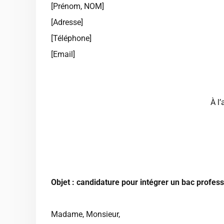
[Prénom, NOM]
[Adresse]
[Téléphone]
[Email]
À l
Objet : candidature pour intégrer un bac professi
Madame, Monsieur,