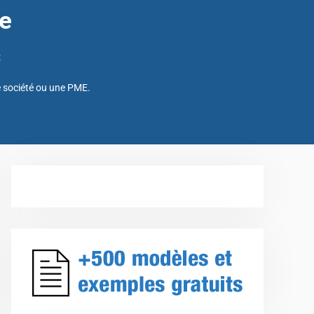
te
t
e société ou une PME.